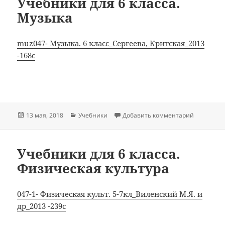
Учебники для 6 класса.
Музыка
muz047- Музыка. 6 класс_Сергеева, Критская_2013
-168с
Опубликовано
Рубрики
к записи 
13 мая, 2018
Учебники
Добавить комментарий
Учебники для 6 класса.
Физическая культура
047-1- Физическая культ. 5-7кл_Виленский М.Я. и
др_2013 -239с