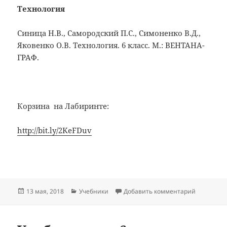
Технология
Синица Н.В., Самородский П.С., Симоненко В.Д.,
Яковенко О.В. Технология. 6 класс. М.: ВЕНТАНА-
ГРАФ.
Корзина на Лабиринте:
http://bit.ly/2KeFDuv
Опубликовано
Рубрики
к записи У
13 мая, 2018
Учебники
Добавить комментарий