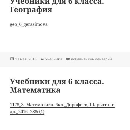
Учебники для 6 класса.
География
geo_6_gerasimova
Опубликовано
Рубрики
к записи У
13 мая, 2018
Учебники
Добавить комментарий
Учебники для 6 класса.
Математика
1178_3- Математика. 6кл._Дорофеев, Шарыгин и
др._2016 -288с(1)