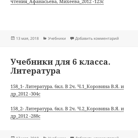
чтения_Афанасьева, Михеева_2012 -123с
Опубликовано
Рубрики
к записи 
13 мая, 2018
Учебники
Добавить комментарий
Учебники для 6 класса.
Литература
158_1- Литература. 6кл. В 2ч. Ч.1_Коровина В.Я. и
др_2012 -304с
158_2- Литература. 6кл. В 2ч. Ч.2_Коровина В.Я. и
др_2012 -288с
Опубликовано
Рубрики
к записи 