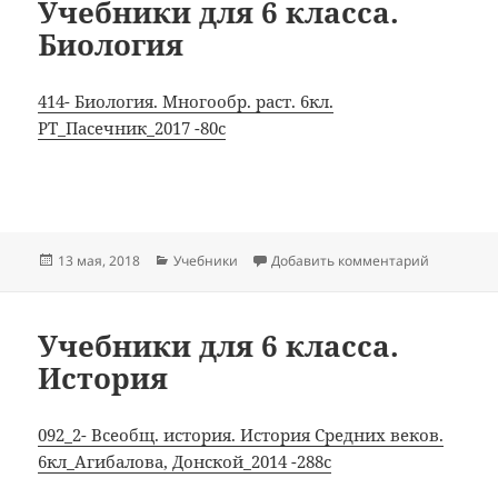
Учебники для 6 класса.
Биология
414- Биология. Многообр. раст. 6кл.
РТ_Пасечник_2017 -80с
Опубликовано
Рубрики
к записи У
13 мая, 2018
Учебники
Добавить комментарий
Учебники для 6 класса.
История
092_2- Всеобщ. история. История Средних веков.
6кл_Агибалова, Донской_2014 -288с