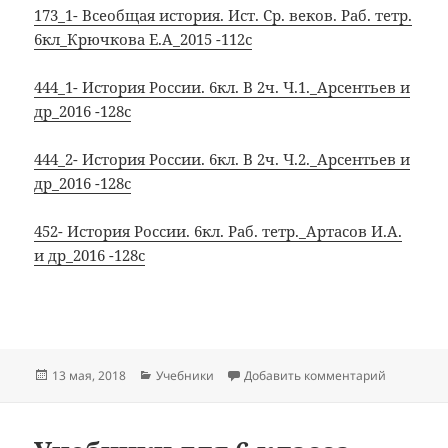
173_1- Всеобщая история. Ист. Ср. веков. Раб. тетр.
6кл_Крючкова Е.А_2015 -112с
444_1- История России. 6кл. В 2ч. Ч.1._Арсентьев и
др_2016 -128с
444_2- История России. 6кл. В 2ч. Ч.2._Арсентьев и
др_2016 -128с
452- История России. 6кл. Раб. тетр._Артасов И.А.
и др_2016 -128с
Опубликовано
Рубрики
к записи 
13 мая, 2018
Учебники
Добавить комментарий