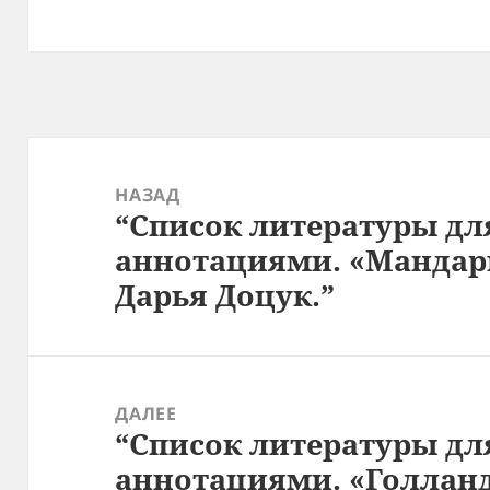
Навигация
по
НАЗАД
“Список литературы дл
записям
Предыдущая
аннотациями. «Мандар
запись:
Дарья Доцук.”
ДАЛЕЕ
“Список литературы дл
Следующая
аннотациями. «Голланд
запись: