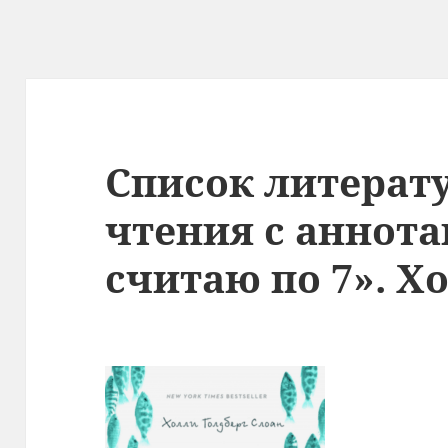
Список литерат
чтения с аннот
считаю по 7». Х