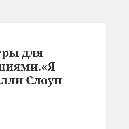
уры для
ациями.«Я
олли Слоун