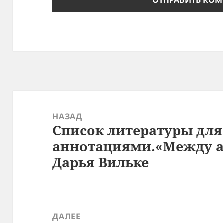
Навигация
по
НАЗАД
Список литературы для
записям
Предыдущая
аннотациями.«Между а
запись:
Дарья Вильке
ДАЛЕЕ